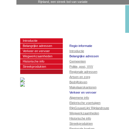
Rijnland, een streek bol van variatie
Introductie
Belangrijke adressen
Regio-informatie
Verkeer en vervoer
Introductie
Wegwerkzaamheden
Belangrijke adressen
Historische info
Gemeenten
Streekprodukten
Politie, post, VVV
Regionale adressen
Artsen en zorg
Bedrijfsleven
Makelaarskantoren
Verkeer en vervoer
Algemene info
Elektrische voertuigen
RijnGouweLijn/ Rijnlandroute
Wegwerkzaamheden
Historische info
Streekprodukten
Regionale boeken