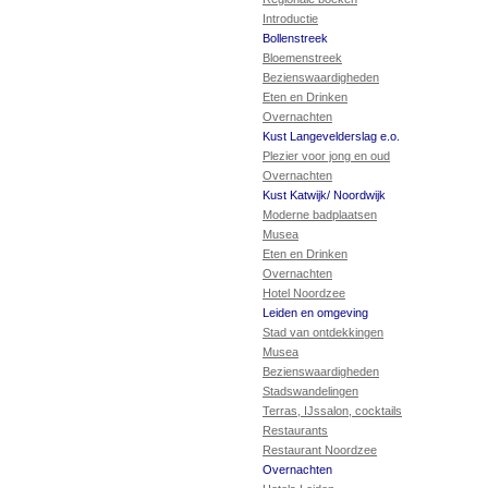
Introductie
Bollenstreek
Bloemenstreek
Bezienswaardigheden
Eten en Drinken
Overnachten
Kust Langevelderslag e.o.
Plezier voor jong en oud
Overnachten
Kust Katwijk/ Noordwijk
Moderne badplaatsen
Musea
Eten en Drinken
Overnachten
Hotel Noordzee
Leiden en omgeving
Stad van ontdekkingen
Musea
Bezienswaardigheden
Stadswandelingen
Terras, IJssalon, cocktails
Restaurants
Restaurant Noordzee
Overnachten