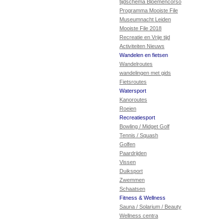
tijdschema Bloemencorso
Programma Mooiste File
Museumnacht Leiden
Mooiste File 2018
Recreatie en Vrije tijd
Activiteiten Nieuws
Wandelen en fietsen
Wandelroutes
wandelingen met gids
Fietsroutes
Watersport
Kanoroutes
Roeien
Recreatiesport
Bowling / Midget Golf
Tennis / Squash
Golfen
Paardrijden
Vissen
Duiksport
Zwemmen
Schaatsen
Fitness & Wellness
Sauna / Solarium / Beauty
Wellness centra