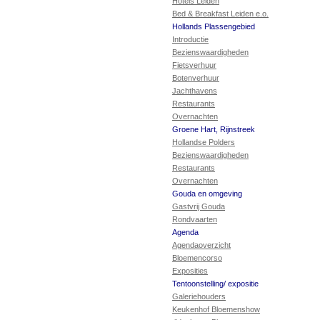
Hotels Leiden
Bed & Breakfast Leiden e.o.
Hollands Plassengebied
Introductie
Bezienswaardigheden
Fietsverhuur
Botenverhuur
Jachthavens
Restaurants
Overnachten
Groene Hart, Rijnstreek
Hollandse Polders
Bezienswaardigheden
Restaurants
Overnachten
Gouda en omgeving
Gastvrij Gouda
Rondvaarten
Agenda
Agendaoverzicht
Bloemencorso
Exposities
Tentoonstelling/ expositie
Galeriehouders
Keukenhof Bloemenshow