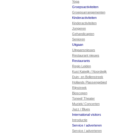
Yoga
Groepsactiviteiten
Groepsarrangementen
Kinderactiviteiten
Kinderactiviteiten
Jongeren
Gehandicapten
Senioren
Uitgaan
Uitgaansnieuws
Restaurant nieuws
Restaurants
Regio Leiden
Kust Katwijk / Noordwijk
Duin- en Bollenstreek
Hollands Plassengebied
Rijnstreek
Bioscopen
Toneel/ Theater
Muziek/ Concerten
Jazz / Blues
International visitors
Introductie
Service / adverteren
Service / adverteren