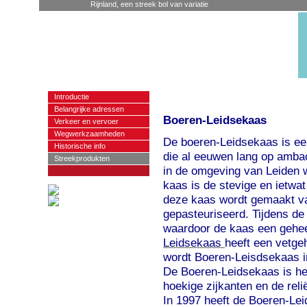
Rijnland, een streek bol van variatie
Introductie
Belangrijke adressen
Boeren-Leidsekaas
Verkeer en vervoer
Wegwerkzaamheden
De boeren-Leidsekaas is ee
Historische info
die al eeuwen lang op ambac
Streekprodukten
in de omgeving van Leiden
kaas is de stevige en ietwa
deze kaas wordt gemaakt va
gepasteuriseerd. Tijdens de
waardoor de kaas een gehe
Leidsekaas
heeft een vetge
wordt Boeren-Leisdsekaas i
De Boeren-Leidsekaas is her
hoekige zijkanten en de reli
In 1997 heeft de Boeren-L