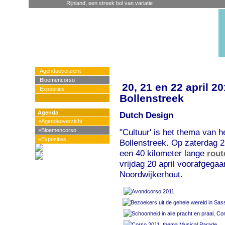
Rijnland, een streek bol van variatie
Agendaoverzicht
Bloemencorso
20, 21 en 22 april
Exposities
Bollenstreek
Agenda
Dutch Design
»Agendaoverzicht
»Bloemencorso
"Cultuur' is het thema van 
»Exposities
Bollenstreek. Op zaterdag 21
een 40 kilometer lange
rout
vrijdag 20 april voorafgega
Noordwijkerhout.