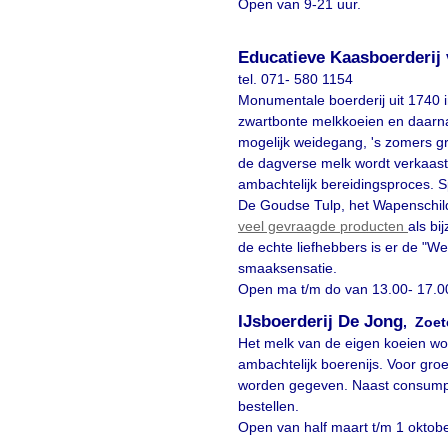
Open van 9-21 uur.
Educatieve Kaasboerderij
tel. 071- 580 1154
Monumentale boerderij uit 1740 i
zwartbonte melkkoeien en daarna
mogelijk weidegang, 's zomers g
de dagverse melk wordt verkaast
ambachtelijk bereidingsproces. S
De Goudse Tulp, het Wapenschil
veel gevraagde producten
als bi
de echte liefhebbers is er de "W
smaaksensatie.
Open ma t/m do van 13.00- 17.00 
IJsboerderij De Jong
, Zoe
Het melk van de eigen koeien wo
ambachtelijk boerenijs. Voor gr
worden gegeven. Naast consumptie-
bestellen.
Open van half maart t/m 1 oktobe