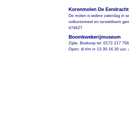
Korenmolen De Eendracht
De molen is iedere zaterdag in w
volkorenmeel en tarwebloem gema
474627
Boomkwekerijmuseum
Zijde, Boskoop tel. 0172-217 756
Open: di t/m vr 13.30-16.30 uur, 
Suggesties, opmer