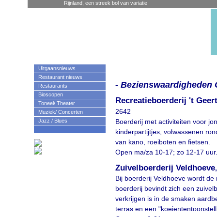
Rijnland, een streek bol van variatie
Uitgaansnieuws
Restaurant nieuws
- Bezienswaardigheden G
Restaurants
Bioscopen
Recreatieboerderij 't Geert
Toneel/ Theater
2642
Muziek/ Concerten
Jazz / Blues
Boerderij met activiteiten voor j
kinderpartijtjes, volwassenen ro
van kano, roeiboten en fietsen.
Open ma/za 10-17; zo 12-17 uur
Zuivelboerderij Veldhoeve
Bij boerderij Veldhoeve wordt de
boerderij bevindt zich een zuivel
verkrijgen is in de smaken aardbe
terras en een "koeiententoonstell