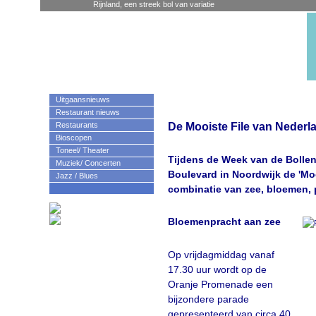
Rijnland, een streek bol van variatie
Uitgaansnieuws
Restaurant nieuws
De Mooiste File van Nederl
Restaurants
Bioscopen
Toneel/ Theater
Tijdens de Week van de Bollen
Muziek/ Concerten
Boulevard in Noordwijk de 'Mo
Jazz / Blues
combinatie van zee, bloemen, 
Bloemenpracht aan zee
Op vrijdagmiddag vanaf
17.30 uur wordt op de
Oranje Promenade een
bijzondere parade
gepresenteerd van circa 40