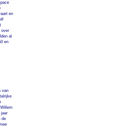
Space
e
vaart en
lf
t
 over
lden al
50 en
m van
lrijke
n
 Willem
 jaar
n de
rmee