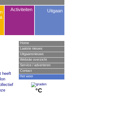
Activiteiten
Uitgaan
n
a
Home
Laatste nieuws
Uitgaansnieuws
Website overzicht
Service / adverteren
Contact
t heeft
Het weer
lon
llectief
°C
eze