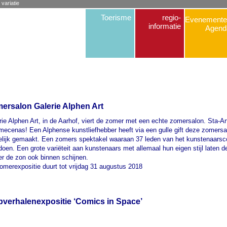
 variatie
Toerisme
regio-
Evenemente
informatie
Agend
ersalon Galerie Alphen Art
rie Alphen Art, in de Aarhof, viert de zomer met een echte zomersalon. Sta-Ar
mecenas! Een Alphense kunstliefhebber heeft via een gulle gift deze zomersa
lijk gemaakt. Een zomers spektakel waaraan 37 leden van het kunstenaarsco
oen. Een grote variëteit aan kunstenaars met allemaal hun eigen stijl laten d
r de zon ook binnen schijnen.
omerexpositie duurt tot vrijdag 31 augustus 2018
ipverhalenexpositie ‘Comics in Space’