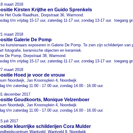
18 maart 2018
ositie Kirsten Krijthe en Guido Sprenkels
rie Het Oude Raadhuis, Dorpstraat 36, Warmond.
sdag t/m vrijdag 15-17 uur, zaterdag 11-17 uur, zondag 13-17 uur. toegang gr
21 maart 2018
ositie Galerie De Pomp
rse kunstenaars exposeren in Galerie De Pomp. Te zien zijn schilderijen van p
 art fotografie, keramische objecten en keramiek.
rie De Pomp, Dorpstraat 38, Warmond.
sdag t/m vrijdag 15-17 uur, zaterdag 11-17 uur, zondag 13-17 uur. toegang gr
27 maart 2018
ositie Hoed je voor de vrouw
um Noordwijk, Jan Kroonsplein 4, Noordwijk
dag t/m zaterdag 11.00 - 17.00 uur, zondag 14.00 - 16.00 uur.
31 december 2017
ositie Goudkoorts, Monique Velzenboer
um Noordwijk, Jan Kroonsplein 4, Noordwijk
dag t/m zaterdag 11.00 - 17.00 uur, zondag 14.00 - 16.00 uur.
5 juli 2017
ositie kleurrijke schilderijen Cora Mulder
ndheidscentrum Wantveld, Wantveld 9, Noordwijk