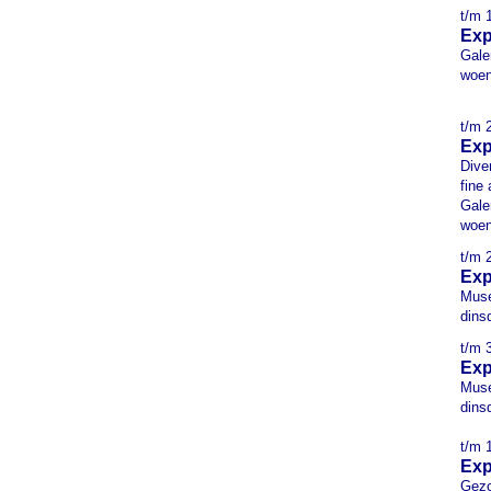
t/m 
Exp
Gale
woen
t/m 
Exp
Dive
fine
Gale
woen
t/m 
Exp
Muse
dins
t/m 
Exp
Muse
dins
t/m 1
Exp
Gezo