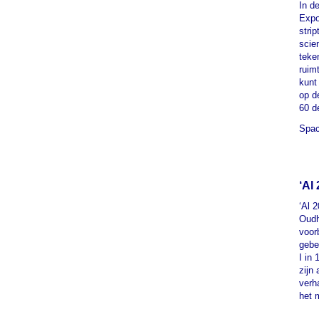
In d
Expo
stri
scie
teke
ruim
kunt
op d
60 d
Spac
‘Al
‘Al 
Oudh
voor
gebe
I in
zijn
verh
het 