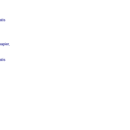
atis
apier,
atis