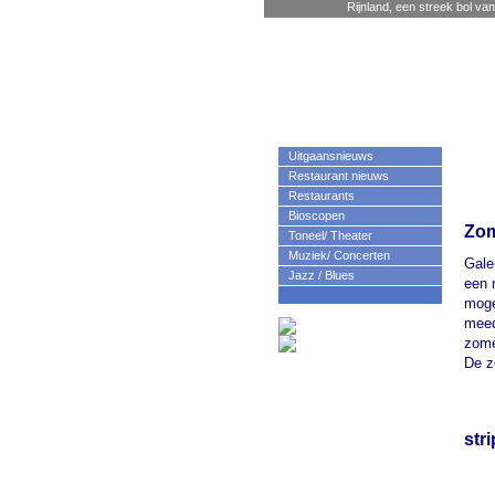
Rijnland, een streek bol van
Uitgaansnieuws
Restaurant nieuws
Restaurants
Bioscopen
Zom
Toneel/ Theater
Muziek/ Concerten
Gale
Jazz / Blues
een 
moge
meed
zome
De z
str