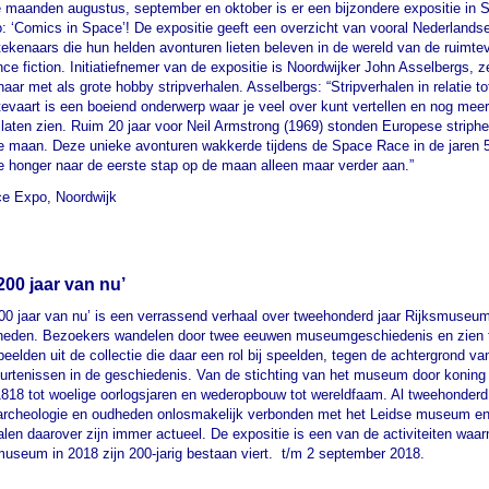
e maanden augustus, september en oktober is er een bijzondere expositie in 
: ‘Comics in Space’! De expositie geeft een overzicht van vooral Nederlands
ptekenaars die hun helden avonturen lieten beleven in de wereld van de ruimte
nce fiction. Initiatiefnemer van de expositie is Noordwijker John Asselbergs, ze
naar met als grote hobby stripverhalen. Asselbergs: “Stripverhalen in relatie to
tevaart is een boeiend onderwerp waar je veel over kunt vertellen en nog meer
 laten zien. Ruim 20 jaar voor Neil Armstrong (1969) stonden Europese striphe
e maan. Deze unieke avonturen wakkerde tijdens de Space Race in de jaren 
e honger naar de eerste stap op de maan alleen maar verder aan.”
e Expo, Noordwijk
 200 jaar van nu’
200 jaar van nu’ is een verrassend verhaal over tweehonderd jaar Rijksmuseu
eden. Bezoekers wandelen door twee eeuwen museumgeschiedenis en zien ta
beelden uit de collectie die daar een rol bij speelden, tegen de achtergrond va
urtenissen in de geschiedenis. Van de stichting van het museum door koning
 1818 tot woelige oorlogsjaren en wederopbouw tot wereldfaam. Al tweehonderd
 archeologie en oudheden onlosmakelijk verbonden met het Leidse museum e
alen daarover zijn immer actueel. De expositie is een van de activiteiten waa
museum in 2018 zijn 200-jarig bestaan viert. t/m 2 september 2018.